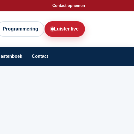
Contact opnemen
Programmering
Luister live
astenboek
Contact