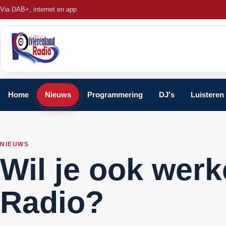
Via DAB+, internet en app
Home
Nieuws
Programmering
DJ's
Luisteren
NIEUWS
Wil je ook werk
Radio?