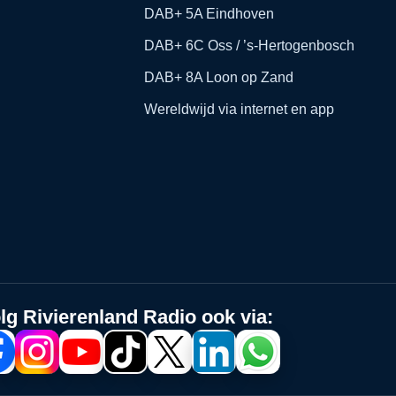
DAB+ 5A Eindhoven
DAB+ 6C Oss / ’s-Hertogenbosch
DAB+ 8A Loon op Zand
Wereldwijd via internet en app
lg Rivierenland Radio ook via: