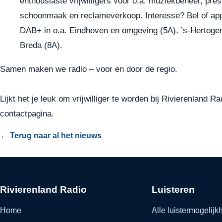
enthousiaste
vrijwilligers
voor o.a. muziekbeheer, prese
schoonmaak en reclameverkoop. Interesse? Bel of app 
DAB+ in o.a. Eindhoven en omgeving (5A), ’s-Hertoge
Breda (8A).
Samen maken we radio – voor en door de regio.
Lijkt het je leuk om vrijwilliger te worden bij Rivierenland
contactpagina
.
← Terug naar al het nieuws
Rivierenland Radio
Luisteren
Home
Alle luistermogelij