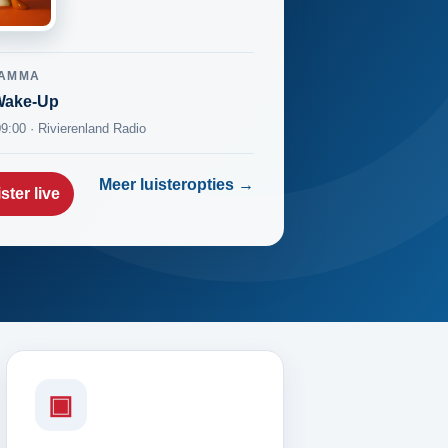
AMMA
Wake-Up
09:00 · Rivierenland Radio
Meer luisteropties →
ster live
▣