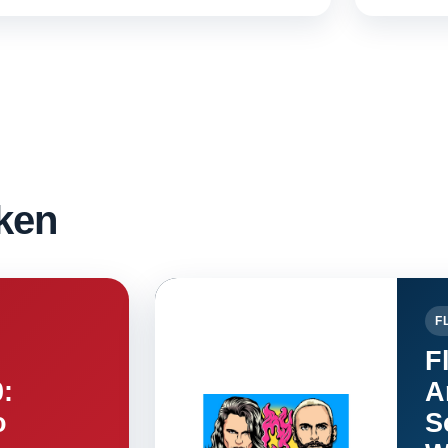
ken
F
F
0:
A
o
S