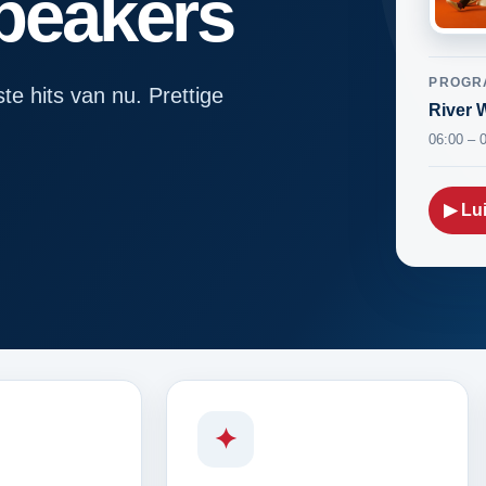
speakers
PROGR
ste hits van nu. Prettige
River 
06:00 – 
▶ Lui
✦