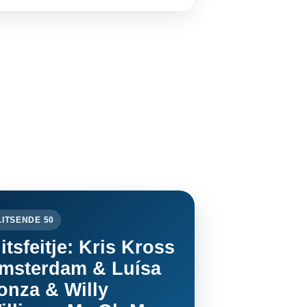
LITSENDE 50
litsfeitje: Kris Kross
msterdam & Luísa
onza & Willy