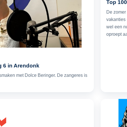
Top 100
De zomer i
vakanties 
wel een n
oproept a
ug 6 in Arendonk
smaken met Dolce Beringer. De zangeres is