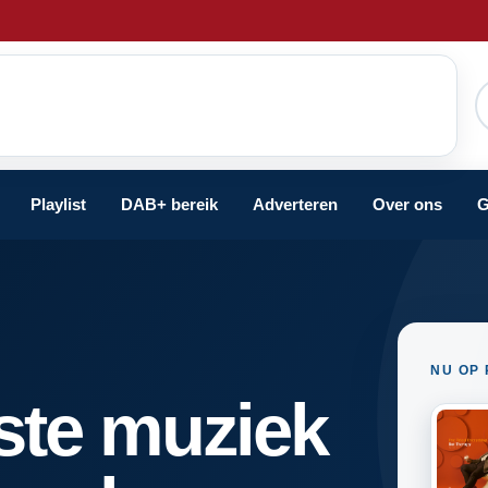
Playlist
DAB+ bereik
Adverteren
Over ons
G
NU OP 
ste muziek