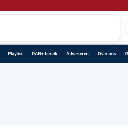
Playlist
DAB+ bereik
Adverteren
Over ons
G