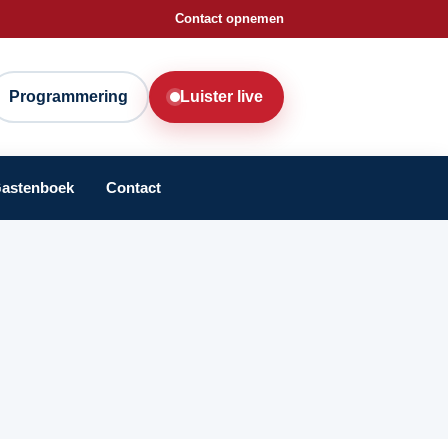
Contact opnemen
Programmering
Luister live
astenboek
Contact