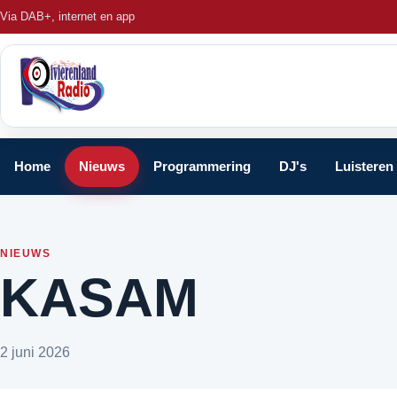
Via DAB+, internet en app
Home
Nieuws
Programmering
DJ's
Luisteren
NIEUWS
KASAM
2 juni 2026