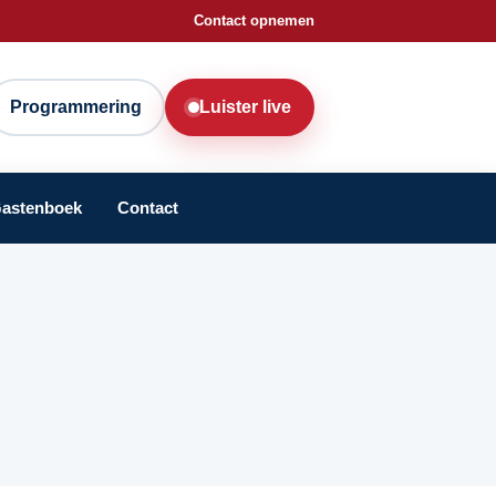
Contact opnemen
Programmering
Luister live
astenboek
Contact