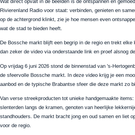
Wat direct opvalt in de beelden is de ontspannen en gemoede
Rivierenland Radio voor staat: verbinden, genieten en sam
op de achtergrond klinkt, zie je hoe mensen even ontsnappe
wat de stad te bieden heeft.
De Bossche markt blijft een begrip in de regio en trekt elk
dan zeker de video via onderstaande link en proef alsnog de
Op vrijdag 6 juni 2026 stond de binnenstad van 's-Hertogenb
de sfeervolle Bossche markt. In deze video krijg je een mo
aanbod en de typische Brabantse sfeer die deze markt zo b
Van verse streekproducten tot unieke handgemaakte items: 
slenterden langs de kramen, genoten van heerlijke lekkerni
standhouders. De markt bracht jong en oud samen en liet op
voor de regio.