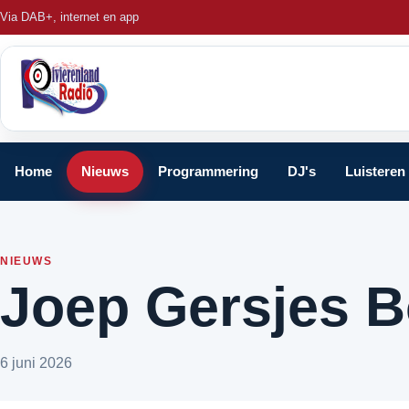
Via DAB+, internet en app
Home
Nieuws
Programmering
DJ's
Luisteren
NIEUWS
Joep Gersjes 
6 juni 2026