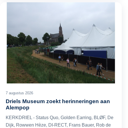
7 augustus 2026
Driels Museum zoekt herinneringen aan
Alempop
KERKDRIEL - Status Quo, Golden Earring, BLØF, De
Dijk, Rowwen Hèze, DI-RECT, Frans Bauer, Rob de