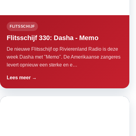
FLITSSCHIJF
Flitsschijf 330: Dasha - Memo
De nieuwe Flitsschijf op Rivierenland Radio is deze
week Dasha met "Memo". De Amerikaanse zangeres
levert opnieuw een sterke en e…
Lees meer →