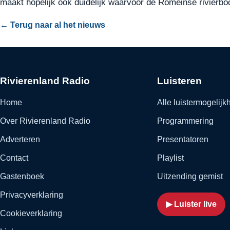
maakt hopelijk ook duidelijk waarvoor de Romeinse rivierboo
← Terug naar al het nieuws
Rivierenland Radio
Luisteren
Home
Alle luistermogelij
Over Rivierenland Radio
Programmering
Adverteren
Presentatoren
Contact
Playlist
Gastenboek
Uitzending gemist
Privacyverklaring
▶ Luister live
Cookieverklaring