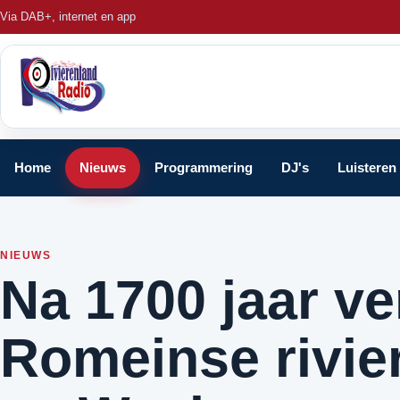
Via DAB+, internet en app
Home
Nieuws
Programmering
DJ's
Luisteren
NIEUWS
Na 1700 jaar ve
Romeinse rivie