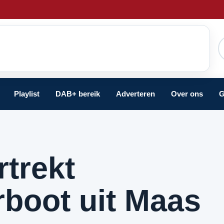
Playlist
DAB+ bereik
Adverteren
Over ons
G
rtrekt
rboot uit Maas