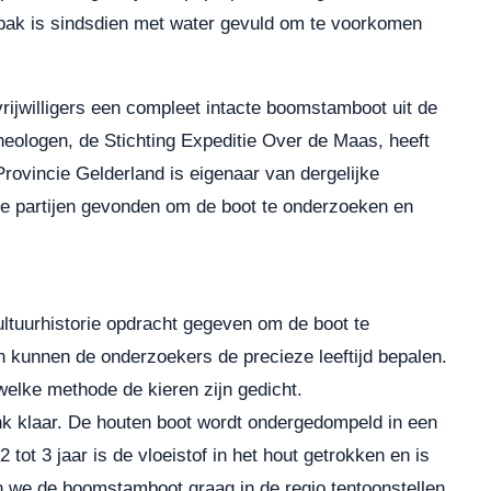
n bak is sindsdien met water gevuld om te voorkomen
rijwilligers een compleet intacte boomstamboot uit de
heologen, de Stichting Expeditie Over de Maas, heeft
Provincie Gelderland is eigenaar van dergelijke
e partijen gevonden om de boot te onderzoeken en
ultuurhistorie opdracht gegeven om de boot te
 kunnen de onderzoekers de precieze leeftijd bepalen.
welke methode de kieren zijn gedicht.
nk klaar. De houten boot wordt ondergedompeld in een
tot 3 jaar is de vloeistof in het hout getrokken en is
n we de boomstamboot graag in de regio tentoonstellen.