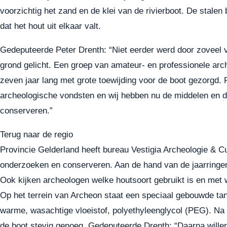
voorzichtig het zand en de klei van de rivierboot. De stale
dat het hout uit elkaar valt.
Gedeputeerde Peter Drenth: “Niet eerder werd door zoveel v
grond gelicht. Een groep van amateur- en professionele arc
zeven jaar lang met grote toewijding voor de boot gezorgd. 
archeologische vondsten en wij hebben nu de middelen en d
conserveren.”
Terug naar de regio
Provincie Gelderland heeft bureau Vestigia Archeologie & C
onderzoeken en conserveren. Aan de hand van de jaarringen
Ook kijken archeologen welke houtsoort gebruikt is en met 
Op het terrein van Archeon staat een speciaal gebouwde ta
warme, wasachtige vloeistof, polyethyleenglycol (PEG). Na 2 
de boot stevig genoeg. Gedeputeerde Drenth: “Daarna wille