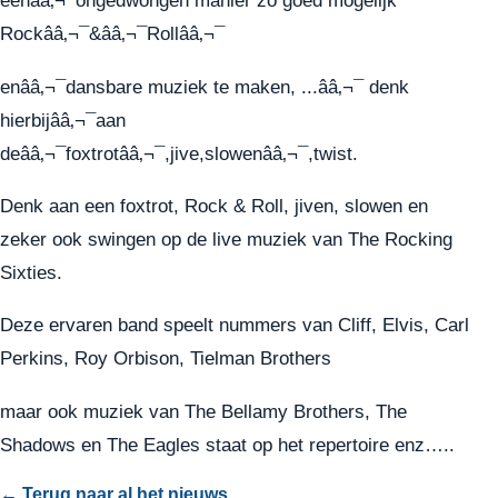
eenââ‚¬¯ongedwongen manier zo goed mogelijk
Rockââ‚¬¯&ââ‚¬¯Rollââ‚¬¯
enââ‚¬¯dansbare muziek te maken, ...ââ‚¬¯ denk
hierbijââ‚¬¯aan
deââ‚¬¯foxtrotââ‚¬¯,jive,slowenââ‚¬¯,twist.
Denk aan een foxtrot, Rock & Roll, jiven, slowen en
zeker ook swingen op de live muziek van The Rocking
Sixties.
Deze ervaren band speelt nummers van Cliff, Elvis, Carl
Perkins, Roy Orbison, Tielman Brothers
maar ook muziek van The Bellamy Brothers, The
Shadows en The Eagles staat op het repertoire enz…..
← Terug naar al het nieuws