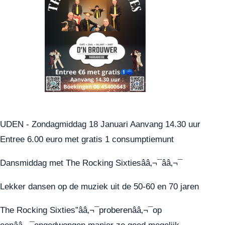
UDEN - Zondagmiddag 18 Januari Aanvang 14.30 uur
Entree 6.00 euro met gratis 1 consumptiemunt
Dansmiddag met The Rocking Sixtiesââ‚¬¯ââ‚¬¯
Lekker dansen op de muziek uit de 50-60 en 70 jaren
The Rocking Sixties”ââ‚¬¯proberenââ‚¬¯op