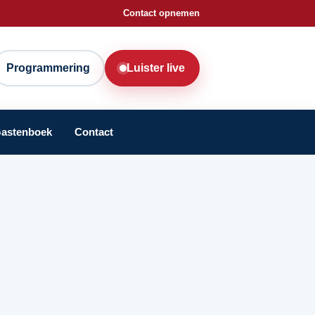
Contact opnemen
Programmering
Luister live
astenboek
Contact