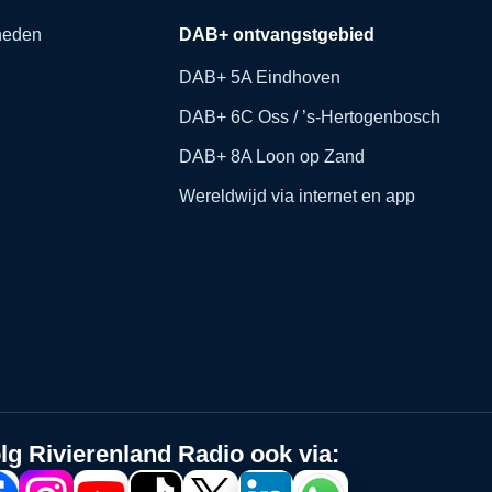
kheden
DAB+ ontvangstgebied
DAB+ 5A Eindhoven
DAB+ 6C Oss / ’s-Hertogenbosch
DAB+ 8A Loon op Zand
Wereldwijd via internet en app
lg Rivierenland Radio ook via: