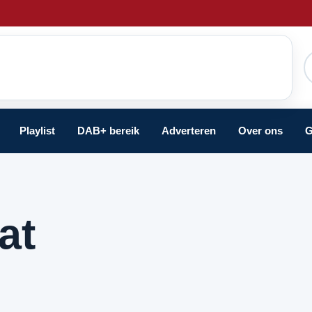
Playlist
DAB+ bereik
Adverteren
Over ons
G
at