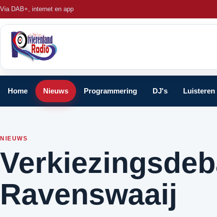
Via DAB+, internet en app
Home
Nieuws
Programmering
DJ's
Luisteren
NIEUWS
Verkiezingsdeb
Ravenswaaij