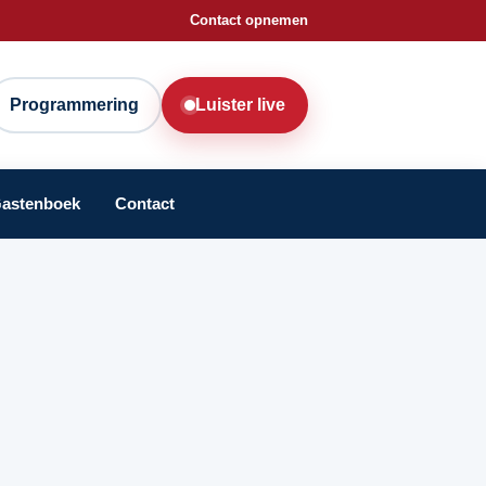
Contact opnemen
Programmering
Luister live
astenboek
Contact