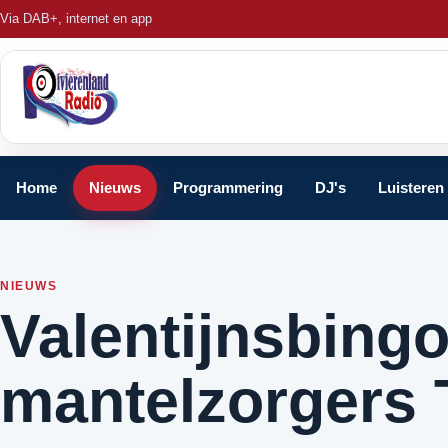
Via DAB+, internet en app
Home
Nieuws
Programmering
DJ's
Luisteren
NIEUWS
Valentijnsbing
mantelzorgers 