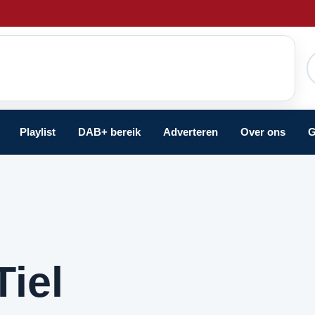
Playlist
DAB+ bereik
Adverteren
Over ons
G
o
Tiel