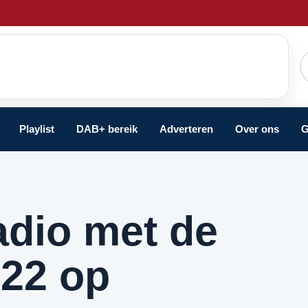
Playlist
DAB+ bereik
Adverteren
Over ons
G
adio met de
22 op