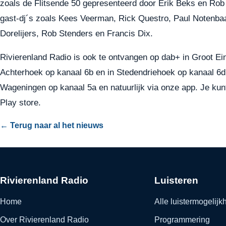
zoals de Flitsende 50 gepresenteerd door Erik Beks en Rob 
gast-dj´s zoals Kees Veerman, Rick Questro, Paul Notenba
Dorelijers, Rob Stenders en Francis Dix.
Rivierenland Radio is ook te
ontvangen op dab+
in Groot Ei
Achterhoek op kanaal 6b en in Stedendriehoek op kanaal 6d
Wageningen op kanaal 5a en natuurlijk via onze app. Je kun
Play store
.
← Terug naar al het nieuws
Rivierenland Radio
Luisteren
Home
Alle luistermogelij
Over Rivierenland Radio
Programmering