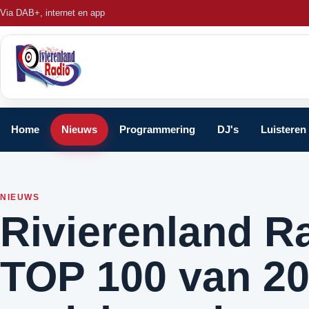
Via DAB+, internet en app
Home
Nieuws
Programmering
DJ's
Luisteren
NIEUWS
Rivierenland R
TOP 100 van 20