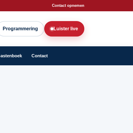
Contact opnemen
Programmering
Luister live
astenboek
Contact