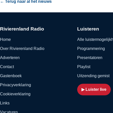
← Terug naar al het nieuws
Rivierenland Radio
Luisteren
Home
Alle luistermogelij
Over Rivierenland Radio
Programmering
Adverteren
Presentatoren
Contact
Playlist
Gastenboek
Uitzending gemist
Privacyverklaring
▶ Luister live
Cookieverklaring
Links
Vacatures