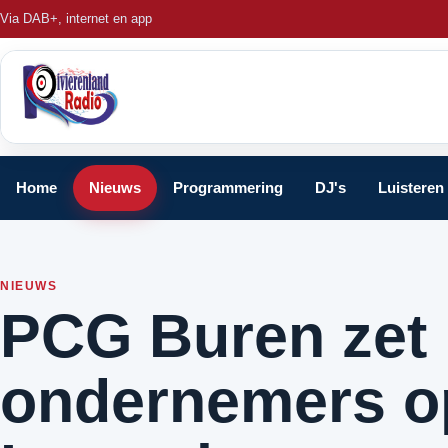
Via DAB+, internet en app
Home
Nieuws
Programmering
DJ's
Luisteren
NIEUWS
PCG Buren zet 
ondernemers op