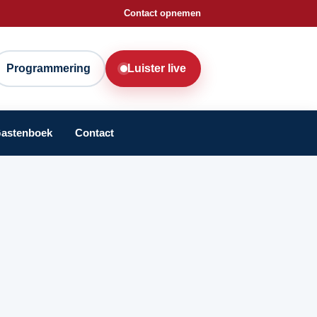
Contact opnemen
Programmering
Luister live
astenboek
Contact