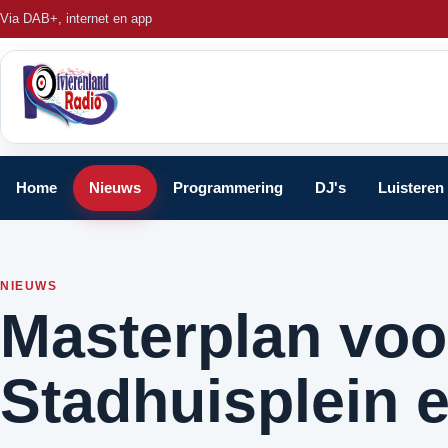
Via DAB+, internet en app
Home
Nieuws
Programmering
DJ's
Luisteren
NIEUWS
Masterplan voo
Stadhuisplein 