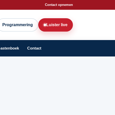
Contact opnemen
Programmering
Luister live
astenboek
Contact