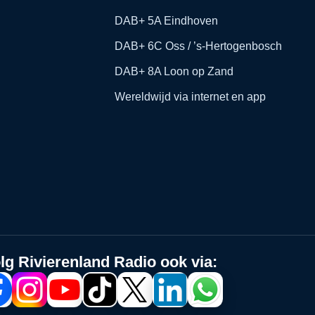
DAB+ 5A Eindhoven
DAB+ 6C Oss / ’s-Hertogenbosch
DAB+ 8A Loon op Zand
Wereldwijd via internet en app
lg Rivierenland Radio ook via: