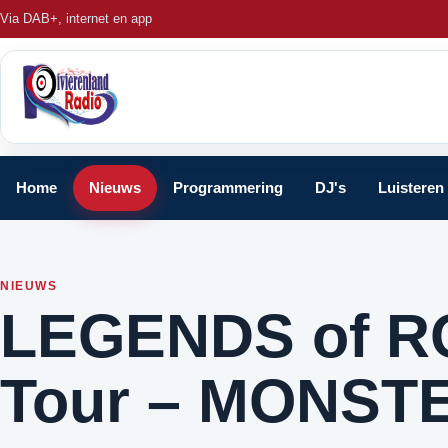
Via DAB+, internet en app
Home
Nieuws
Programmering
DJ's
Luisteren
NIEUWS
LEGENDS of RO
Tour – MONST