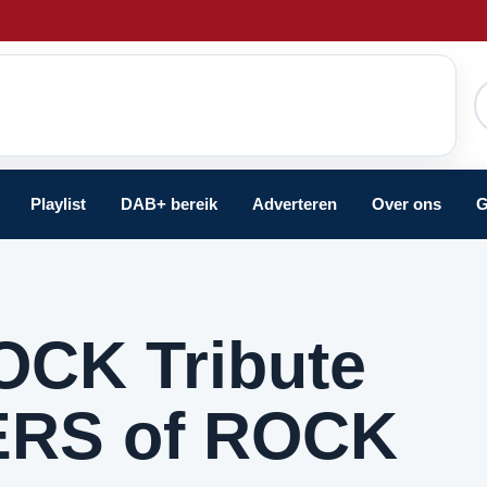
Playlist
DAB+ bereik
Adverteren
Over ons
G
CK Tribute
ERS of ROCK