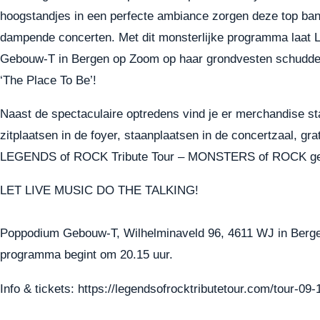
hoogstandjes in een perfecte ambiance zorgen deze top ba
dampende concerten. Met dit monsterlijke programma laa
Gebouw-T in Bergen op Zoom op haar grondvesten schudden e
‘The Place To Be’!
Naast de spectaculaire optredens vind je er merchandise s
zitplaatsen in de foyer, staanplaatsen in de concertzaal, gr
LEGENDS of ROCK Tribute Tour – MONSTERS of ROCK geeft j
LET LIVE MUSIC DO THE TALKING!
Poppodium Gebouw-T, Wilhelminaveld 96, 4611 WJ in Berge
programma begint om 20.15 uur.
Info & tickets:
https://legendsofrocktributetour.com/tour-09