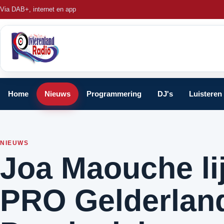
Via DAB+, internet en app
Home
Nieuws
Programmering
DJ's
Luisteren
NIEUWS
Joa Maouche lij
PRO Gelderland