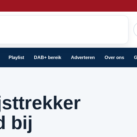
Playlist
DAB+ bereik
Adverteren
Over ons
G
sttrekker
 bij