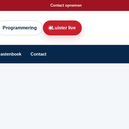
Contact opnemen
Programmering
Luister live
astenboek
Contact