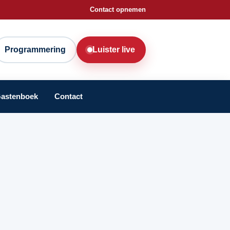
Contact opnemen
Programmering
Luister live
astenboek
Contact