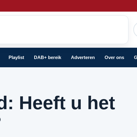
Playlist
DAB+ bereik
Adverteren
Over ons
G
: Heeft u het
?