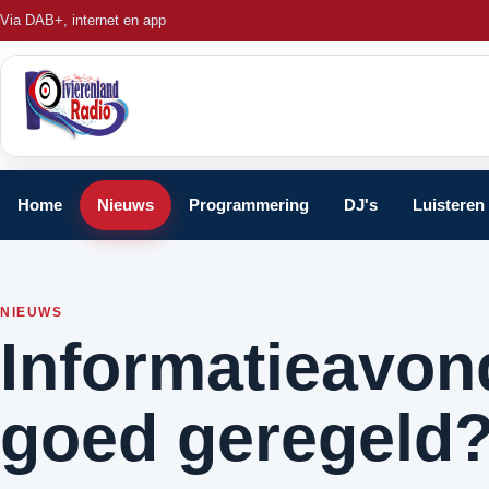
Via DAB+, internet en app
Home
Nieuws
Programmering
DJ's
Luisteren
NIEUWS
Informatieavond
goed geregeld