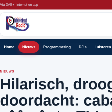
Via DAB+, internet en app
Home
Nieuws
Programmering
DJ's
Luisteren
NIEUWS
Hilarisch, droo
doordacht: cab