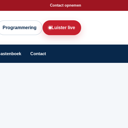
Contact opnemen
Programmering
Luister live
astenboek
Contact