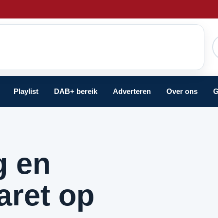
Playlist
DAB+ bereik
Adverteren
Over ons
G
g en
aret op