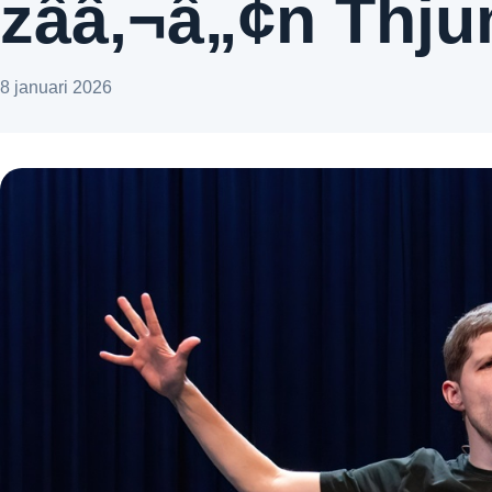
zââ‚¬â„¢n Thj
8 januari 2026