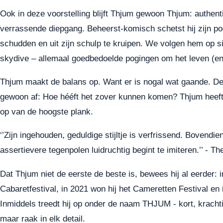
Ook in deze voorstelling blijft Thjum gewoon Thjum: authen
verrassende diepgang. Beheerst-komisch schetst hij zijn po
schudden en uit zijn schulp te kruipen. We volgen hem op s
skydive – allemaal goedbedoelde pogingen om het leven (en 
Thjum maakt de balans op. Want er is nogal wat gaande. De 
gewoon af: Hoe hééft het zover kunnen komen? Thjum heeft 
op van de hoogste plank.
‘’Zijn ingehouden, geduldige stijltje is verfrissend. Bovendie
assertievere tegenpolen luidruchtig begint te imiteren.’’ - Th
Dat Thjum niet de eerste de beste is, bewees hij al eerder: i
Cabaretfestival, in 2021 won hij het Cameretten Festival e
Inmiddels treedt hij op onder de naam THJUM - kort, krachtig
maar raak in elk detail.