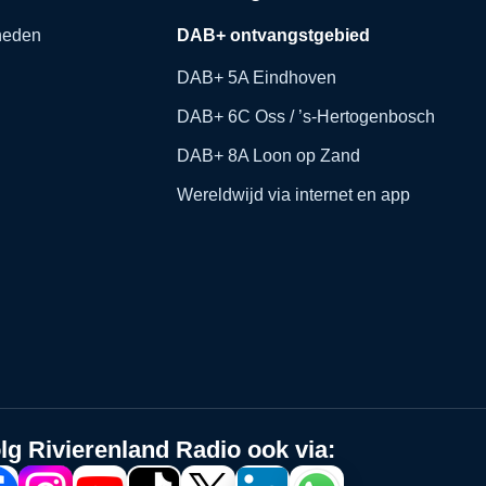
kheden
DAB+ ontvangstgebied
DAB+ 5A Eindhoven
DAB+ 6C Oss / ’s-Hertogenbosch
DAB+ 8A Loon op Zand
Wereldwijd via internet en app
lg Rivierenland Radio ook via: