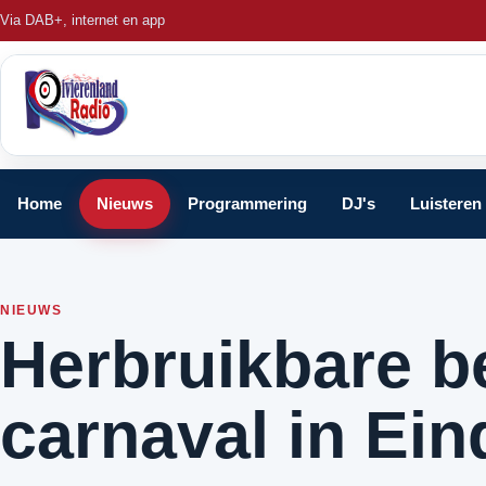
Via DAB+, internet en app
Home
Nieuws
Programmering
DJ's
Luisteren
NIEUWS
Herbruikbare b
carnaval in Ei