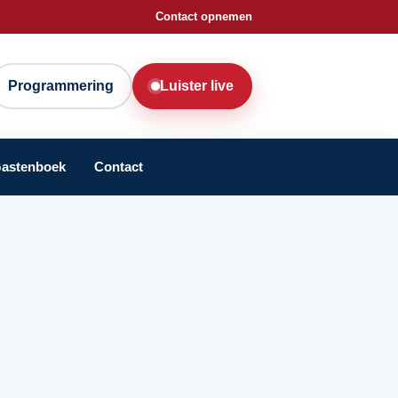
Contact opnemen
Programmering
Luister live
astenboek
Contact