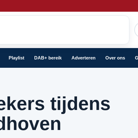
Playlist
DAB+ bereik
Adverteren
Over ons
G
ekers tijdens
ndhoven