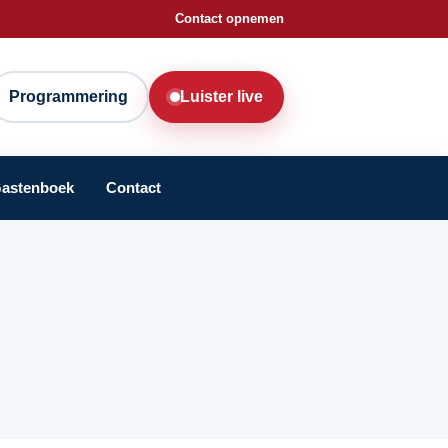
Contact opnemen
Programmering
Luister live
astenboek
Contact