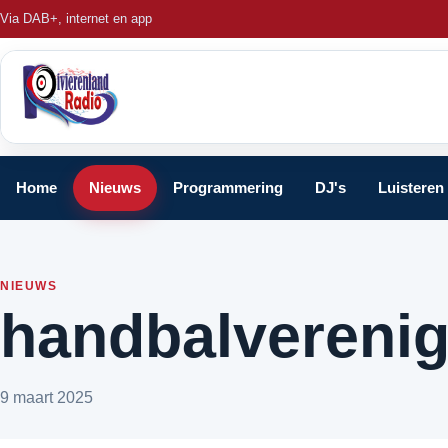
Via DAB+, internet en app
Home
Nieuws
Programmering
DJ's
Luisteren
NIEUWS
handbalvereni
9 maart 2025