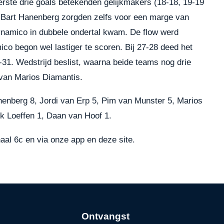
erste drie goals betekenden gelijkmakers (18-18, 19-19
 Bart Hanenberg zorgden zelfs voor een marge van
 Dynamico in dubbele ondertal kwam. De flow werd
o begon wel lastiger te scoren. Bij 27-28 deed het
-31. Wedstrijd beslist, waarna beide teams nog drie
van Marios Diamantis.
nberg 8, Jordi van Erp 5, Pim van Munster 5, Marios
k Loeffen 1, Daan van Hoof 1.
aal 6c en via onze app en deze site.
Ontvangst