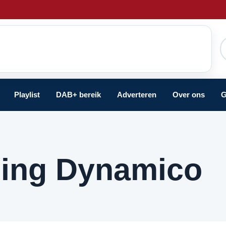
Playlist
DAB+ bereik
Adverteren
Over ons
G
ging Dynamico