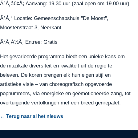
Ã°Å¸â€¢Å¡ Aanvang: 19.30 uur (zaal open om 19.00 uur)
Ã°Å¸“ Locatie: Gemeenschapshuis "De Moost",
Moostenstraat 3, Neerkant
Ã°Å¸Å½Å¸ Entree: Gratis
Het gevarieerde programma biedt een unieke kans om
de muzikale diversiteit en kwaliteit uit de regio te
beleven. De koren brengen elk hun eigen stijl en
artistieke visie – van choreografisch opgevoerde
popnummers, via energieke en geëmotioneerde zang, tot
overtuigende vertolkingen met een breed genrepalet.
← Terug naar al het nieuws