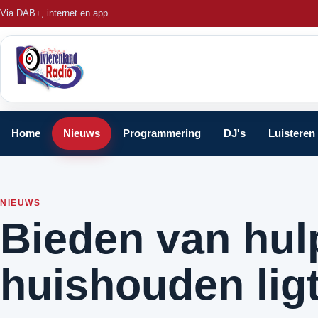
Via DAB+, internet en app
Home
Nieuws
Programmering
DJ's
Luisteren
NIEUWS
Bieden van hulp
huishouden lig