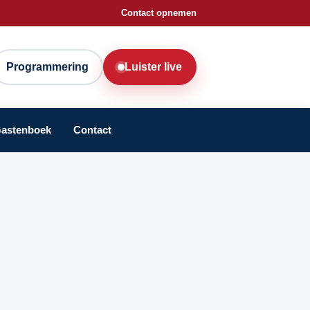
Contact opnemen
Programmering
Luister live
astenboek
Contact