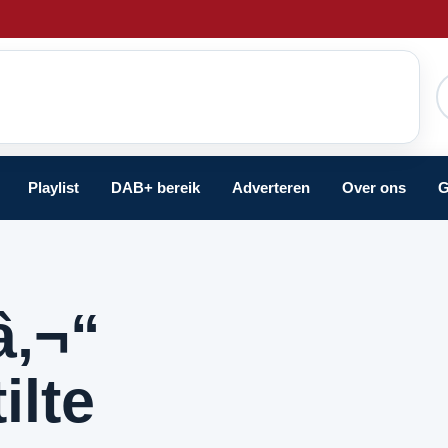
Playlist
DAB+ bereik
Adverteren
Over ons
G
â‚¬“
ilte