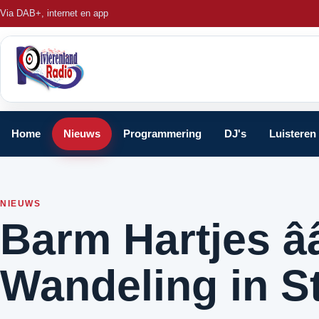
Via DAB+, internet en app
Home
Nieuws
Programmering
DJ's
Luisteren
NIEUWS
Barm Hartjes â
Wandeling in St