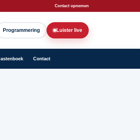
Contact opnemen
Programmering
Luister live
astenboek
Contact