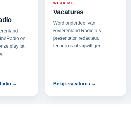
WERK MEE
Vacatures
adio
Word onderdeel van
Rivierenland Radio als
ierenland
presentator, redacteur,
ineRadio en
technicus of vrijwilliger.
nze playlist
g.
Radio →
Bekijk vacatures →