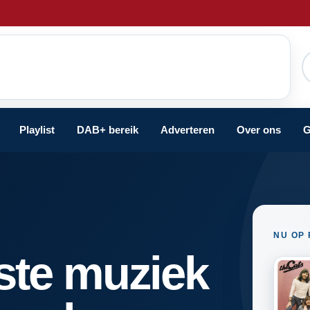
Playlist
DAB+ bereik
Adverteren
Over ons
G
NU OP 
ste muziek