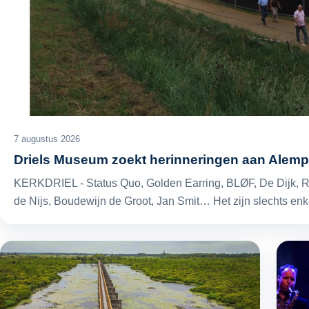
7 augustus 2026
Driels Museum zoekt herinneringen aan Alem
KERKDRIEL - Status Quo, Golden Earring, BLØF, De Dijk,
de Nijs, Boudewijn de Groot, Jan Smit… Het zijn slechts e