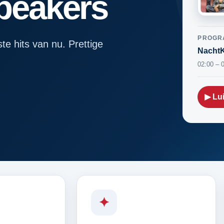
speakers
PROGR
ste hits van nu. Prettige
NachtK
02:00 – 
▶ Lui
✦