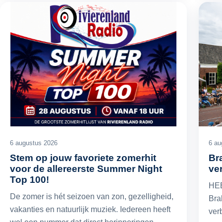
6 augustus 2026
6 au
Stem op jouw favoriete zomerhit
Br
voor de allereerste Summer Night
ve
Top 100!
HEE
De zomer is hét seizoen van zon, gezelligheid,
Bra
vakanties en natuurlijk muziek. Iedereen heeft
ver