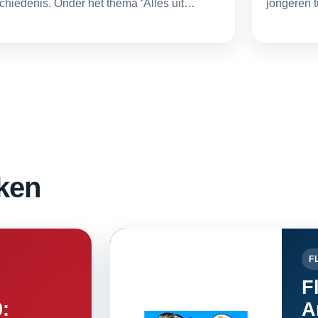
chiedenis. Onder het thema ‘Alles uit…
jongeren 
ken
F
F
0:
A