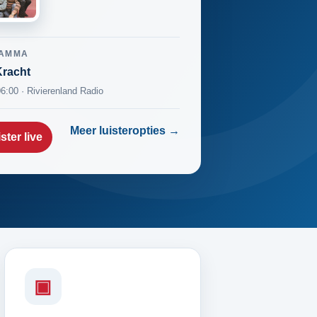
AMMA
racht
06:00 · Rivierenland Radio
Meer luisteropties →
ster live
▣