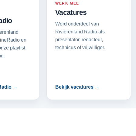
WERK MEE
Vacatures
adio
Word onderdeel van
Rivierenland Radio als
ierenland
presentator, redacteur,
ineRadio en
technicus of vrijwilliger.
nze playlist
g.
Radio →
Bekijk vacatures →