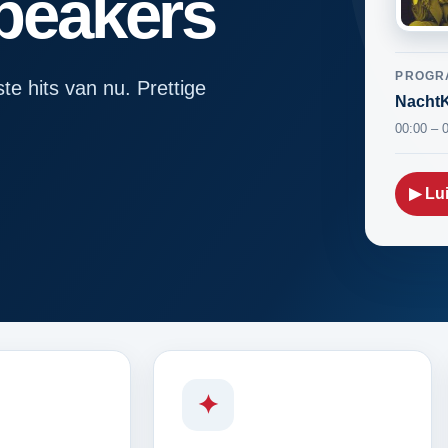
speakers
PROGR
ste hits van nu. Prettige
NachtK
00:00 – 
▶ Lui
✦