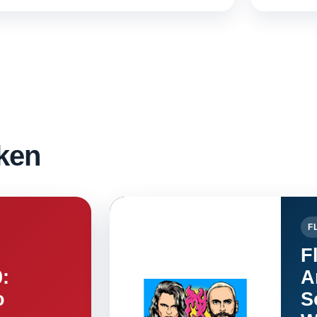
ken
F
F
0:
A
o
S