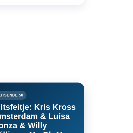
LITSENDE 50
litsfeitje: Kris Kross
msterdam & Luísa
onza & Willy