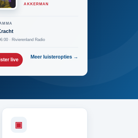
AKKERMAN
AMMA
racht
06:00 · Rivierenland Radio
Meer luisteropties →
ster live
▣