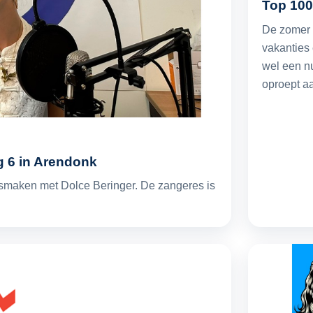
Top 100
De zomer i
vakanties 
wel een n
oproept a
ug 6 in Arendonk
smaken met Dolce Beringer. De zangeres is