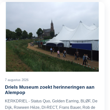
7 augustus 2026
Driels Museum zoekt herinneringen aan
Alempop
KERKDRIEL - Status Quo, Golden Earring, BLØF, De
Dijk, Rowwen Hèze, DI-RECT, Frans Bauer, Rob de