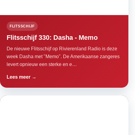
FLITSSCHIJF
Flitsschijf 330: Dasha - Memo
De nieuwe Flitsschijf op Rivierenland Radio is deze
week Dasha met "Memo". De Amerikaanse zangeres
levert opnieuw een sterke en e…
Lees meer →