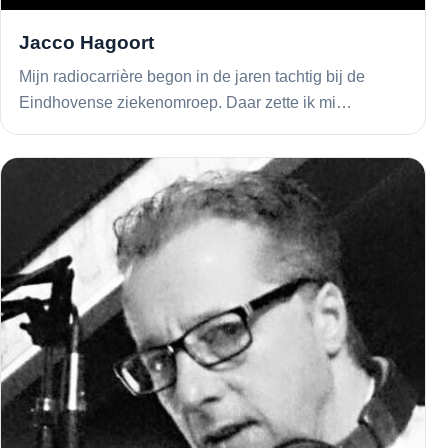
Jacco Hagoort
Mijn radiocarrière begon in de jaren tachtig bij de
Eindhovense ziekenomroep. Daar zette ik mi…