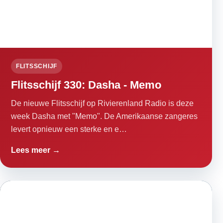
FLITSSCHIJF
Flitsschijf 330: Dasha - Memo
De nieuwe Flitsschijf op Rivierenland Radio is deze
week Dasha met "Memo". De Amerikaanse zangeres
levert opnieuw een sterke en e…
Lees meer →