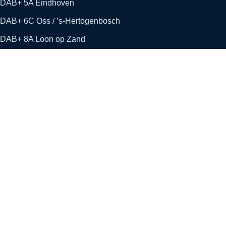
DAB+ 5A Eindhoven
DAB+ 6C Oss / ’s-Hertogenbosch
DAB+ 8A Loon op Zand
Wereldwijd via internet en app
Studio Hedel
Stichting Rivierenland Media
Veldweg 31
5321 JD Hedel
Tel. 073 644 9977
WhatsApp 06 444 377 99
Contact opnemen