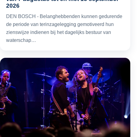
2026
DEN BOSCH - Belanghebbenden kunnen gedurende
de periode van terinzagelegging gemotiveerd hun
zienswijze indienen bij het dagelijks bestuur van
waterschap…