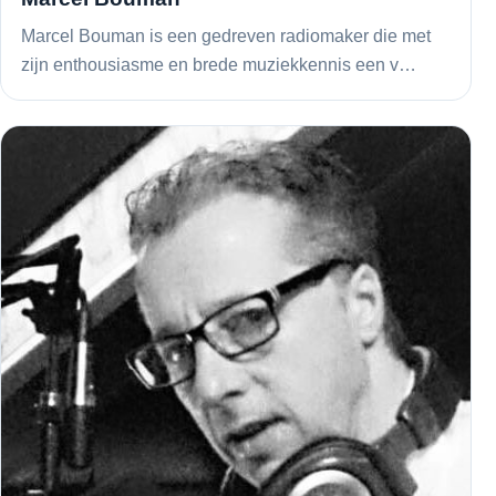
Marcel Bouman is een gedreven radiomaker die met
zijn enthousiasme en brede muziekkennis een v…