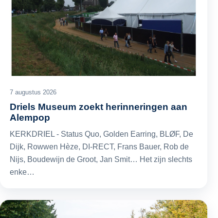
7 augustus 2026
Driels Museum zoekt herinneringen aan
Alempop
KERKDRIEL - Status Quo, Golden Earring, BLØF, De
Dijk, Rowwen Hèze, DI-RECT, Frans Bauer, Rob de
Nijs, Boudewijn de Groot, Jan Smit… Het zijn slechts
enke…