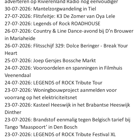
adverteren op Rivierenland Radio nog eenvoudiger
30-07-2026:
Mantelzorgwandeling in Tiel
27-07-2026:
Flitsfeitje: K3 De Zomer van Oya Lele
27-07-2026:
Legends of Rock ROADHOUSE
26-07-2026:
Country & Line Dance-avond bij D’n Brouwer
in Mariaheide
26-07-2026:
Flitsschijf 329: Dolce Beringer - Break Your
Heart
25-07-2026:
Joep Gersjes Bossche Markt
24-07-2026:
Vooroordelen en spanningen in Filmhuis
Veenendaal
24-07-2026:
LEGENDS of ROCK Tribute Tour
23-07-2026:
Woningbouwproject aanmelden voor
voorrang op het elektriciteitsnet
23-07-2026:
Kasteel Heeswijk in het Brabantse Heeswijk
Dinther
23-07-2026:
Brandstof eenmalig tegen Belgisch tarief bij
Tango ‘Maaspoort’ in Den Bosch
23-07-2026:
LEGENDS of ROCK Tribute Festival XL