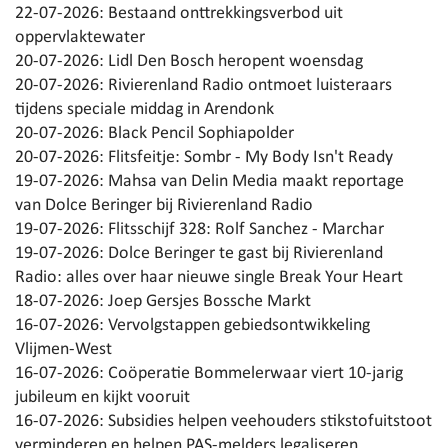
22-07-2026:
Bestaand onttrekkingsverbod uit
oppervlaktewater
20-07-2026:
Lidl Den Bosch heropent woensdag
20-07-2026:
Rivierenland Radio ontmoet luisteraars
tijdens speciale middag in Arendonk
20-07-2026:
Black Pencil Sophiapolder
20-07-2026:
Flitsfeitje: Sombr - My Body Isn't Ready
19-07-2026:
Mahsa van Delin Media maakt reportage
van Dolce Beringer bij Rivierenland Radio
19-07-2026:
Flitsschijf 328: Rolf Sanchez - Marchar
19-07-2026:
Dolce Beringer te gast bij Rivierenland
Radio: alles over haar nieuwe single Break Your Heart
18-07-2026:
Joep Gersjes Bossche Markt
16-07-2026:
Vervolgstappen gebiedsontwikkeling
Vlijmen-West
16-07-2026:
Coöperatie Bommelerwaar viert 10-jarig
jubileum en kijkt vooruit
16-07-2026:
Subsidies helpen veehouders stikstofuitstoot
verminderen en helpen PAS-melders legaliseren