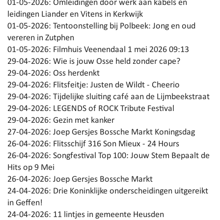
01-05-2026:
Omleidingen door werk aan kabels en
leidingen Liander en Vitens in Kerkwijk
01-05-2026:
Tentoonstelling bij Polbeek: Jong en oud
vereren in Zutphen
01-05-2026:
Filmhuis Veenendaal 1 mei 2026 09:13
29-04-2026:
Wie is jouw Osse held zonder cape?
29-04-2026:
Oss herdenkt
29-04-2026:
Flitsfeitje: Justen de Wildt - Cheerio
29-04-2026:
Tijdelijke sluiting café aan de Lijmbeekstraat
29-04-2026:
LEGENDS of ROCK Tribute Festival
29-04-2026:
Gezin met kanker
27-04-2026:
Joep Gersjes Bossche Markt Koningsdag
26-04-2026:
Flitsschijf 316 Son Mieux - 24 Hours
26-04-2026:
Songfestival Top 100: Jouw Stem Bepaalt de
Hits op 9 Mei
26-04-2026:
Joep Gersjes Bossche Markt
24-04-2026:
Drie Koninklijke onderscheidingen uitgereikt
in Geffen!
24-04-2026:
11 lintjes in gemeente Heusden