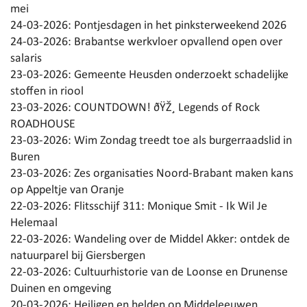
mei
24-03-2026:
Pontjesdagen in het pinksterweekend 2026
24-03-2026:
Brabantse werkvloer opvallend open over
salaris
23-03-2026:
Gemeente Heusden onderzoekt schadelijke
stoffen in riool
23-03-2026:
COUNTDOWN! ðŸŽ¸ Legends of Rock
ROADHOUSE
23-03-2026:
Wim Zondag treedt toe als burgerraadslid in
Buren
23-03-2026:
Zes organisaties Noord-Brabant maken kans
op Appeltje van Oranje
22-03-2026:
Flitsschijf 311: Monique Smit - Ik Wil Je
Helemaal
22-03-2026:
Wandeling over de Middel Akker: ontdek de
natuurparel bij Giersbergen
22-03-2026:
Cultuurhistorie van de Loonse en Drunense
Duinen en omgeving
20-03-2026:
Heiligen en helden op Middeleeuwen