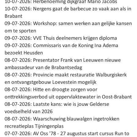
10-07-2026:
Herbenoeming dijkgraaf Mario Jacobs
10-07-2026:
Nergens gaat de barbecue zo vaak aan als in
Brabant
09-07-2026:
Workshop: samen werken aan gelijke kansen
om te sporten
09-07-2026:
VVE Thuis deelnemers krijgen diploma
09-07-2026:
Commissaris van de Koning Ina Adema
bezoekt Heusden
08-07-2026:
Presentator Frank van Leeuwen nieuwe
ambassadeur van de Brabantsedag
08-07-2026:
Provincie maakt restauratie Walburgiskerk
en ontvangstgebouw Loevestein mogelijk
08-07-2026:
Hitte en droogte zorgen voor
onttrekkingsverbod uit oppervlaktewater in Oost-Brabant
08-07-2026:
Laatste kans: wie is jouw Gelderse
voedselheld van 2026
08-07-2026:
Waarschuwing blauwalgen ingetrokken
recreatieplas Tijningenplas
07-07-2026:
AV Oss '78 - 27 augustus start cursus Run to