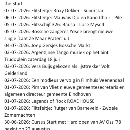
the Start
07-07-2026:
Flitsfeitje: Roxy Dekker - Superstar
06-07-2026:
Flitsfeitje: Mauvais Djo en Kano Choir - Pile
05-07-2026:
Flitsschijf 326: Bausa - Lose Myself
05-07-2026:
Bossche zangeres Yosee brengt nieuwe
single ‘Laat Ze Maar Praten’ uit
04-07-2026:
Joep Gersjes Bossche Markt
03-07-2026:
Argentijnse Tango muziek op het Sint
Trudoplein zaterdag 18 juli
03-07-2026:
Vera Buijs gekozen als lijsttrekker Volt
Gelderland
02-07-2026:
Een modieus vervolg in Filmhuis Veenendaal
01-07-2026:
Pim van Vliet nieuwe gemeentesecretaris en
algemeen directeur gemeente Eindhoven
01-07-2026:
Legends of Rock ROADHOUSE
01-07-2026:
Flitsfeitje: Rutger van Barneveld - Zwoele
Zomernachten
30-06-2026:
Cursus Start met Hardlopen van AV Oss ‘78
begint op 22 augustus