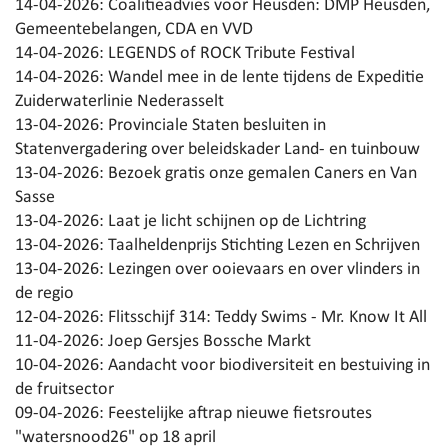
14-04-2026:
Coalitieadvies voor Heusden: DMP Heusden,
Gemeentebelangen, CDA en VVD
14-04-2026:
LEGENDS of ROCK Tribute Festival
14-04-2026:
Wandel mee in de lente tijdens de Expeditie
Zuiderwaterlinie Nederasselt
13-04-2026:
Provinciale Staten besluiten in
Statenvergadering over beleidskader Land- en tuinbouw
13-04-2026:
Bezoek gratis onze gemalen Caners en Van
Sasse
13-04-2026:
Laat je licht schijnen op de Lichtring
13-04-2026:
Taalheldenprijs Stichting Lezen en Schrijven
13-04-2026:
Lezingen over ooievaars en over vlinders in
de regio
12-04-2026:
Flitsschijf 314: Teddy Swims - Mr. Know It All
11-04-2026:
Joep Gersjes Bossche Markt
10-04-2026:
Aandacht voor biodiversiteit en bestuiving in
de fruitsector
09-04-2026:
Feestelijke aftrap nieuwe fietsroutes
"watersnood26" op 18 april