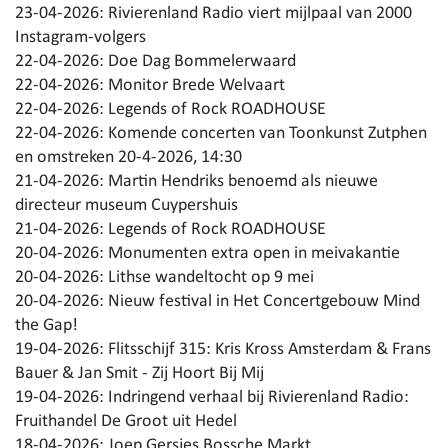
23-04-2026:
Rivierenland Radio viert mijlpaal van 2000
Instagram-volgers
22-04-2026:
Doe Dag Bommelerwaard
22-04-2026:
Monitor Brede Welvaart
22-04-2026:
Legends of Rock ROADHOUSE
22-04-2026:
Komende concerten van Toonkunst Zutphen
en omstreken 20-4-2026, 14:30
21-04-2026:
Martin Hendriks benoemd als nieuwe
directeur museum Cuypershuis
21-04-2026:
Legends of Rock ROADHOUSE
20-04-2026:
Monumenten extra open in meivakantie
20-04-2026:
Lithse wandeltocht op 9 mei
20-04-2026:
Nieuw festival in Het Concertgebouw Mind
the Gap!
19-04-2026:
Flitsschijf 315: Kris Kross Amsterdam & Frans
Bauer & Jan Smit - Zij Hoort Bij Mij
19-04-2026:
Indringend verhaal bij Rivierenland Radio:
Fruithandel De Groot uit Hedel
18-04-2026:
Joep Gersjes Bossche Markt