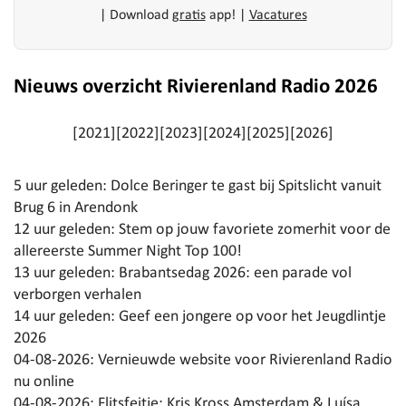
|
Download
gratis
app!
|
Vacatures
Nieuws overzicht Rivierenland Radio 2026
[
2021
][
2022
][
2023
][
2024
][
2025
][
2026
]
5 uur geleden:
Dolce Beringer te gast bij Spitslicht vanuit
Brug 6 in Arendonk
12 uur geleden:
Stem op jouw favoriete zomerhit voor de
allereerste Summer Night Top 100!
13 uur geleden:
Brabantsedag 2026: een parade vol
verborgen verhalen
14 uur geleden:
Geef een jongere op voor het Jeugdlintje
2026
04-08-2026:
Vernieuwde website voor Rivierenland Radio
nu online
04-08-2026:
Flitsfeitje: Kris Kross Amsterdam & Luísa