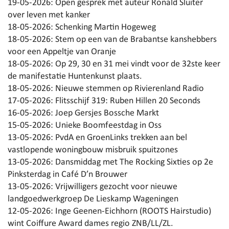
19-05-2026:
Open gesprek met auteur Ronald Sluiter
over leven met kanker
18-05-2026:
Schenking Martin Hogeweg
18-05-2026:
Stem op een van de Brabantse kanshebbers
voor een Appeltje van Oranje
18-05-2026:
Op 29, 30 en 31 mei vindt voor de 32ste keer
de manifestatie Huntenkunst plaats.
18-05-2026:
Nieuwe stemmen op Rivierenland Radio
17-05-2026:
Flitsschijf 319: Ruben Hillen 20 Seconds
16-05-2026:
Joep Gersjes Bossche Markt
15-05-2026:
Unieke Boomfeestdag in Oss
13-05-2026:
PvdA en GroenLinks trekken aan bel
vastlopende woningbouw misbruik spuitzones
13-05-2026:
Dansmiddag met The Rocking Sixties op 2e
Pinksterdag in Café D’n Brouwer
13-05-2026:
Vrijwilligers gezocht voor nieuwe
landgoedwerkgroep De Lieskamp Wageningen
12-05-2026:
Inge Geenen-Eichhorn (ROOTS Hairstudio)
wint Coiffure Award dames regio ZNB/LL/ZL.