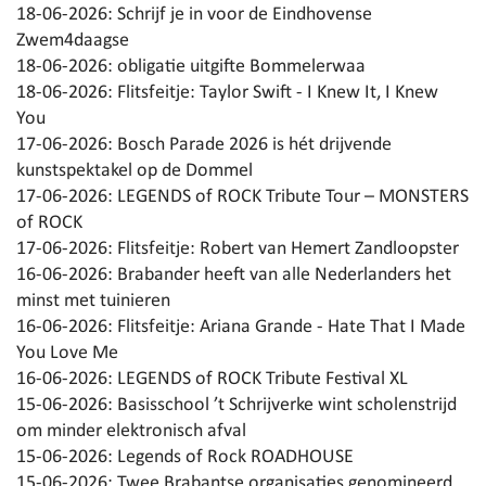
18-06-2026:
Schrijf je in voor de Eindhovense
Zwem4daagse
18-06-2026:
obligatie uitgifte Bommelerwaa
18-06-2026:
Flitsfeitje: Taylor Swift - I Knew It, I Knew
You
17-06-2026:
Bosch Parade 2026 is hét drijvende
kunstspektakel op de Dommel
17-06-2026:
LEGENDS of ROCK Tribute Tour – MONSTERS
of ROCK
17-06-2026:
Flitsfeitje: Robert van Hemert Zandloopster
16-06-2026:
Brabander heeft van alle Nederlanders het
minst met tuinieren
16-06-2026:
Flitsfeitje: Ariana Grande - Hate That I Made
You Love Me
16-06-2026:
LEGENDS of ROCK Tribute Festival XL
15-06-2026:
Basisschool ’t Schrijverke wint scholenstrijd
om minder elektronisch afval
15-06-2026:
Legends of Rock ROADHOUSE
15-06-2026:
Twee Brabantse organisaties genomineerd