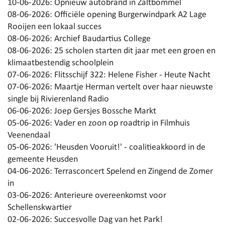
10-06-2026:
Opnieuw autobrand in Zaltbommel
08-06-2026:
Officiële opening Burgerwindpark A2 Lage
Rooijen een lokaal succes
08-06-2026:
Archief Baudartius College
08-06-2026:
25 scholen starten dit jaar met een groen en
klimaatbestendig schoolplein
07-06-2026:
Flitsschijf 322: Helene Fisher - Heute Nacht
07-06-2026:
Maartje Herman vertelt over haar nieuwste
single bij Rivierenland Radio
06-06-2026:
Joep Gersjes Bossche Markt
05-06-2026:
Vader en zoon op roadtrip in Filmhuis
Veenendaal
05-06-2026:
'Heusden Vooruit!' - coalitieakkoord in de
gemeente Heusden
04-06-2026:
Terrasconcert Spelend en Zingend de Zomer
in
03-06-2026:
Anterieure overeenkomst voor
Schellenskwartier
02-06-2026:
Succesvolle Dag van het Park!