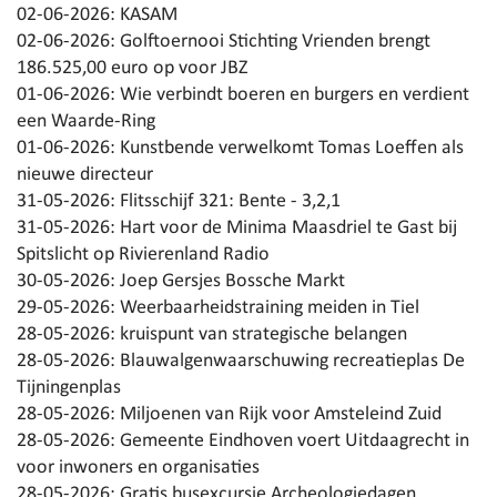
02-06-2026:
KASAM
02-06-2026:
Golftoernooi Stichting Vrienden brengt
186.525,00 euro op voor JBZ
01-06-2026:
Wie verbindt boeren en burgers en verdient
een Waarde-Ring
01-06-2026:
Kunstbende verwelkomt Tomas Loeffen als
nieuwe directeur
31-05-2026:
Flitsschijf 321: Bente - 3,2,1
31-05-2026:
Hart voor de Minima Maasdriel te Gast bij
Spitslicht op Rivierenland Radio
30-05-2026:
Joep Gersjes Bossche Markt
29-05-2026:
Weerbaarheidstraining meiden in Tiel
28-05-2026:
kruispunt van strategische belangen
28-05-2026:
Blauwalgenwaarschuwing recreatieplas De
Tijningenplas
28-05-2026:
Miljoenen van Rijk voor Amsteleind Zuid
28-05-2026:
Gemeente Eindhoven voert Uitdaagrecht in
voor inwoners en organisaties
28-05-2026:
Gratis busexcursie Archeologiedagen