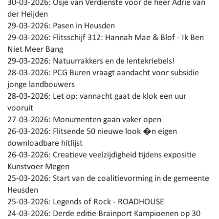
30-03-2026:
Osje van Verdienste voor de heer Adrie van
der Heijden
29-03-2026:
Pasen in Heusden
29-03-2026:
Flitsschijf 312: Hannah Mae & Blof - Ik Ben
Niet Meer Bang
29-03-2026:
Natuurrakkers en de lentekriebels!
28-03-2026:
PCG Buren vraagt aandacht voor subsidie
jonge landbouwers
28-03-2026:
Let op: vannacht gaat de klok een uur
vooruit
27-03-2026:
Monumenten gaan vaker open
26-03-2026:
Flitsende 50 nieuwe look �n eigen
downloadbare hitlijst
26-03-2026:
Creatieve veelzijdigheid tijdens expositie
Kunstvoer Megen
25-03-2026:
Start van de coalitievorming in de gemeente
Heusden
25-03-2026:
Legends of Rock - ROADHOUSE
24-03-2026:
Derde editie Brainport Kampioenen op 30