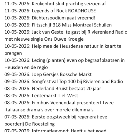
11-05-2026:
Keukenhof sluit prachtig seizoen af
11-05-2026:
Legends of Rock ROADHOUSE
10-05-2026:
Dichterspodium gaat vreemd!
10-05-2026:
Flitsschijf 318 Miss Montreal Schuilen
10-05-2026:
Jack van Gestel te gast bij Rivierenland Radio
met nieuwe single Ons Ouwe Kroegje
10-05-2026:
Help mee de Heusdense natuur in kaart te
brengen
10-05-2026:
Lezing (planten)leven op begraafplaatsen in
Heusden en de regio
09-05-2026:
Joep Gersjes Bossche Markt
09-05-2026:
Songfestival Top 100 bij Rivierenland Radio
08-05-2026:
Nederland Bruist bestaat 20 jaar!
08-05-2026:
Lentemarkt Tiel-West
08-05-2026:
Filmhuis Veenendaal presenteert twee
Italiaanse drama’s over morele dilemma’s
07-05-2026:
Eerste oogstweek bij regeneratieve
boerderij De Roesteling
07-05-2026:
Informatieavond: Heeft u het goed