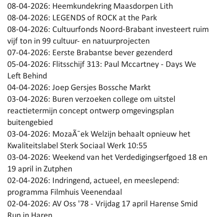
08-04-2026:
Heemkundekring Maasdorpen Lith
08-04-2026:
LEGENDS of ROCK at the Park
08-04-2026:
Cultuurfonds Noord-Brabant investeert ruim
vijf ton in 99 cultuur- en natuurprojecten
07-04-2026:
Eerste Brabantse bever gezenderd
05-04-2026:
Flitsschijf 313: Paul Mccartney - Days We
Left Behind
04-04-2026:
Joep Gersjes Bossche Markt
03-04-2026:
Buren verzoeken college om uitstel
reactietermijn concept ontwerp omgevingsplan
buitengebied
03-04-2026:
MozaÃ¯ek Welzijn behaalt opnieuw het
Kwaliteitslabel Sterk Sociaal Werk 10:55
03-04-2026:
Weekend van het Verdedigingserfgoed 18 en
19 april in Zutphen
02-04-2026:
Indringend, actueel, en meeslepend:
programma Filmhuis Veenendaal
02-04-2026:
AV Oss '78 - Vrijdag 17 april Harense Smid
Run in Haren